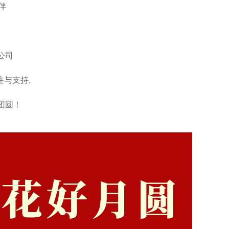
伴
公司
与支持,
团圆！