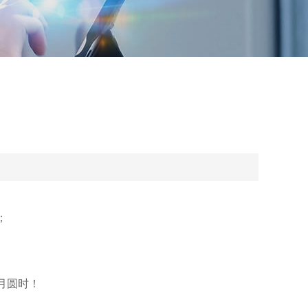
；
。
月圆时！