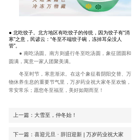
● 北吃饺子。北方地区有吃饺子的传统，因为饺子有“消
寒”之意，民谚云：“冬至不端饺子碗，冻掉耳朵没人
管”。
● 南吃汤圆。南方则盛行冬至吃汤圆，象征团圆和
圆满，寓意一家人团聚美满。
冬至时节，寒意渐浓。在这个象征着阴阳交替、万
物休养生息的重要节气里，万岁药业祝大家冬至欢愉，
常安常乐；愿您冬至福至，美好如期而至！
上一篇：大雪至，仲冬始！
下一篇：喜迎元旦 · 辞旧迎新 | 万岁药业祝大家