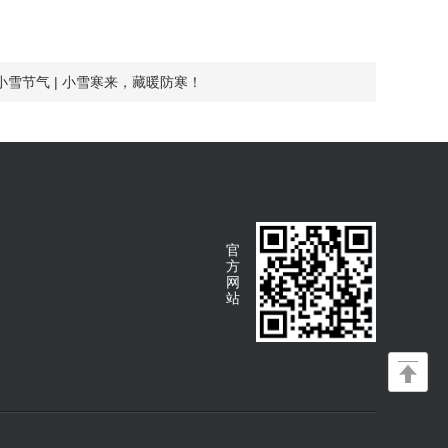
小雪节气 | 小雪寒来，藏暖防寒！
官
方
网
站