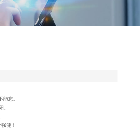
不能忘。
阳。
。
骨强健！