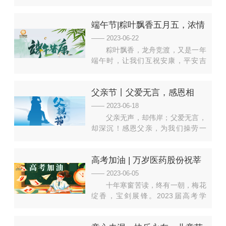
值初伏前后，空气湿度逐渐加大，天
气由干热转为闷热。中医认为，暑为
端午节|粽叶飘香五月五，浓情
阳邪，其性炎热，为自然界的六气之
一。暑湿偏盛是小暑时期的气候特
端午共安康！
—— 2023-06-22
点，此时养生的核心应以“养心守
粽叶飘香，龙舟竞渡，又是一年
阳，健脾祛湿”为主。小暑养心还可
端午时，让我们互祝安康，平安吉
以这么做梳 理 五 经中医认为，头
祥！祝参加考试的同学们，才华
为“诸阳之
出“粽”、一举高“粽”；祝毕业找工作
父亲节丨父爱无言，感恩相
的你，超凡出“粽”、百发百“粽”；祝
甜蜜恋情中的你，一
伴，祝天下父亲节日快乐！
—— 2023-06-18
见“粽”情、“粽”成眷属；祝天下所有
父亲无声，却伟岸；父爱无言，
人，美好接“粽”而来。
却深沉！感恩父亲，为我们操劳一
生，一生耕耘；为我们默默付出，无
私无闻！父亲节到了，我们为亲爱的
高考加油 | 万岁医药股份祝莘
父亲献上祝福，愿您身体健康，幸福
平安，祝您节日快乐，天天快乐！
莘学子，落笔如生花，金榜题
—— 2023-06-05
名！
十年寒窗苦读，终有一朝，梅花
绽香，宝剑展锋。2023届高考学
子，你们必将乘风破浪，再创辉煌!
你们的毅力与意志，将会是某段人生