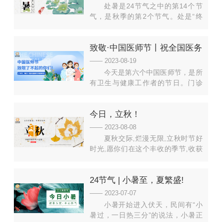
都健康久久！
处暑是24节气之中的第14个节
气，是秋季的第2个节气。处是“终
止、躲藏”的意思，处暑是表示炎热
的暑天结束。白天热，早晚凉，昼夜
致敬·中国医师节丨祝全国医务
温差较大，不时有秋雨降临。这些知
识讲给孩子听↓↓↓古人将处暑分为三
工作者节日快乐！
—— 2023-08-19
候一候鹰乃祭鸟：老鹰开始大量捕猎
今天是第六个中国医师节，是所
鸟类。二候天地始肃 ：天地间万物
有卫生与健康工作者的节日。门诊
开始凋零。三候禾乃登：“禾”指的是
中，他们用专业和真诚服务患者。急
黍、稻、粱类农作
诊室里，上演着一场场“生死时速”。
今日，立秋！
手术台上，他们一站就是几个小时。
无影灯下，那一袭绿衣擎起健康的希
—— 2023-08-08
望......他们敬佑生命，救死扶伤，他
夏秋交际,烂漫无限,立秋时节好
们甘于奉献，大爱无疆。在这个独属
时光,愿你们在这个丰收的季节,收获
于医生的节日里，让我们向所有健康
健康与平安,安度金秋！
守护者致敬。感
24节气 | 小暑至，夏繁盛!
—— 2023-07-07
小暑开始进入伏天，民间有“小
暑过，一日热三分”的说法，小暑正