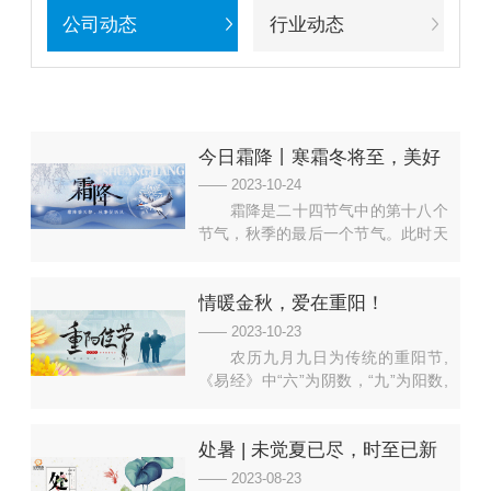
公司动态
行业动态
今日霜降丨寒霜冬将至，美好
正当时！
—— 2023-10-24
霜降是二十四节气中的第十八个
节气，秋季的最后一个节气。此时天
气越来越冷，早晨的露水因为寒气凝
结为霜，草木枯黄，红叶漫舞。冬天
情暖金秋，爱在重阳！
马上就要来了。一候豺乃祭兽：豺狼
将捕获的猎物先陈列后再食用。二候
—— 2023-10-23
草木黄落：草木枯黄，落叶满地。三
农历九月九日为传统的重阳节,
候蜇虫咸俯：寒气肃凛，虫皆垂头而
《易经》中“六”为阴数，“九”为阳数,
不食，进入冬眠。
九月九日，日月并阳,两九相重，故
而叫“重阳”,“九”有长久、长寿的含意,
处暑 | 未觉夏已尽，时至已新
寄托着人们对老年人健康长寿的美好
期望与祝愿。重阳佳节，希望老年人
秋！
—— 2023-08-23