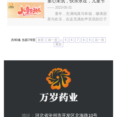
童心未泯，快乐永在，儿童节
里的巅峰，也是你们的制胜法宝。路
虽远，行则将至。稳定心态，砥砺奋
快乐！
—— 2023-05-31
进，我们一定能赢！一定能行！蟾宫
童年，充满纯真与幸福，缀满甜
折桂，高考功成！加油！！！
美与欢乐，在这充满欢声笑语的日子
里，祝小盆友们：阳光朝气，充满活
力，天真浪漫，无忧无虑！也祝童心
未泯的大朋友，永葆童心，有爱有童
共90条 当前7/9页
首页
前一页
···
5
6
7
8
9
后一页
趣~六一儿童节快乐呀~
尾页
地址：
河北省沧州市开发区北海路10号